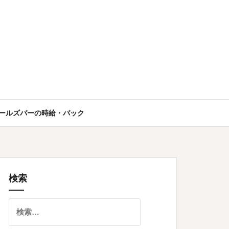
ールズバーの時給・バック
検索
検
索: