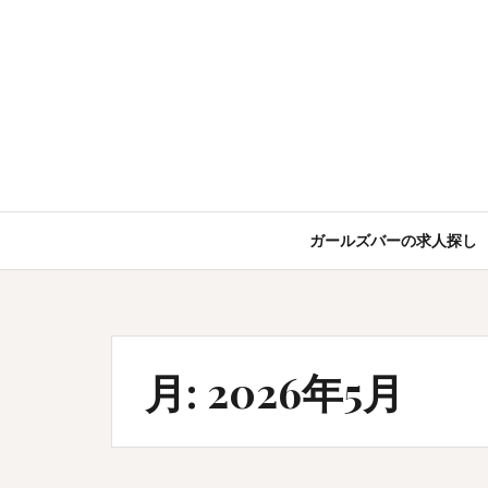
コ
ン
テ
ン
ツ
へ
ス
キ
ッ
ガールズバーの求人探し
プ
月:
2026年5月