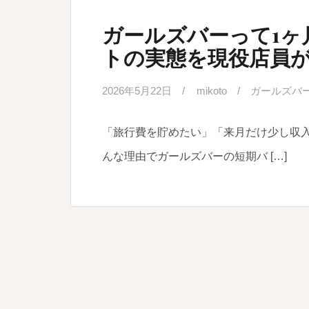
ガールズバーって1ヶ
トの実態を現役店員
2026年5月22日
mikoto
ガールズバ
「旅行費を貯めたい」「来月だけ少し収
んな理由でガールズバーの短期バ […]