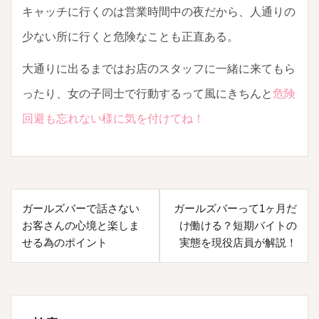
キャッチに行くのは営業時間中の夜だから、人通りの
少ない所に行くと危険なことも正直ある。
大通りに出るまではお店のスタッフに一緒に来てもら
ったり、女の子同士で行動するって風にきちんと
危険
回避も忘れない様に気を付けてね！
投
ガールズバーで話さない
ガールズバーって1ヶ月だ
稿
お客さんの心境と楽しま
け働ける？短期バイトの
ナ
せる為のポイント
実態を現役店員が解説！
ビ
ゲ
ー