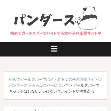
コ
ン
テ
ン
ツ
へ
ス
キ
ッ
プ
初めてガールズバーでバイトする女の子の応援サイト♡
パンダース
>
ガールズバーについて
>
ガールズバーで
キャッチはしないといけない？ポイントや注意点も