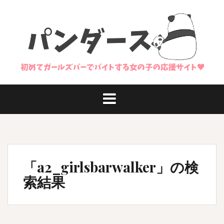
コ
ン
テ
ン
ツ
へ
ス
キ
ッ
プ
「
a2_girlsbarwalker
」の検
索結果