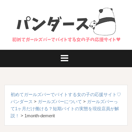
コ
ン
テ
ン
ツ
へ
ス
キ
ッ
プ
初めてガールズバーでバイトする女の子の応援サイト♡
パンダース
>
ガールズバーについて
>
ガールズバーっ
て1ヶ月だけ働ける？短期バイトの実態を現役店員が解
説！
>
1month-demerit