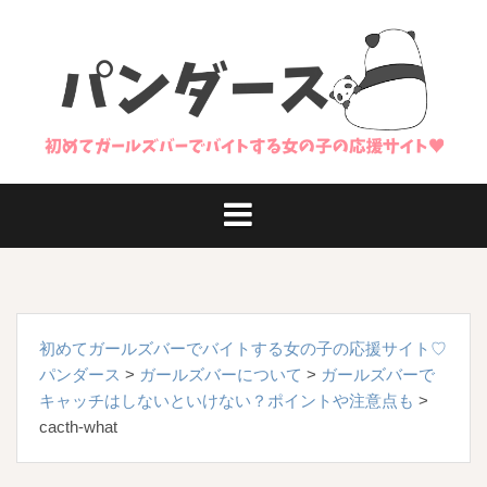
コ
ン
テ
ン
ツ
へ
ス
キ
ッ
プ
初めてガールズバーでバイトする女の子の応援サイト♡
パンダース
>
ガールズバーについて
>
ガールズバーで
キャッチはしないといけない？ポイントや注意点も
>
cacth-what