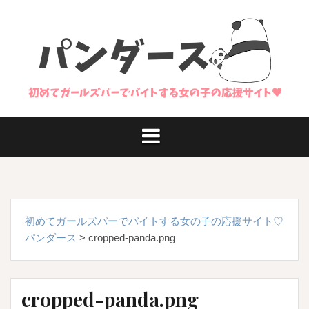
コ
ン
テ
ン
ツ
へ
ス
キ
ッ
プ
初めてガールズバーでバイトする女の子の応援サイト♡
パンダース
>
cropped-panda.png
cropped-panda.png