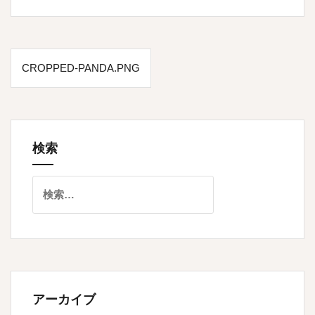
投
CROPPED-PANDA.PNG
稿
ナ
ビ
ゲ
検索
ー
検
シ
索:
ョ
ン
アーカイブ