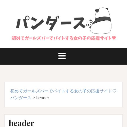
コ
ン
テ
ン
ツ
へ
ス
キ
ッ
プ
初めてガールズバーでバイトする女の子の応援サイト♡
パンダース
>
header
header