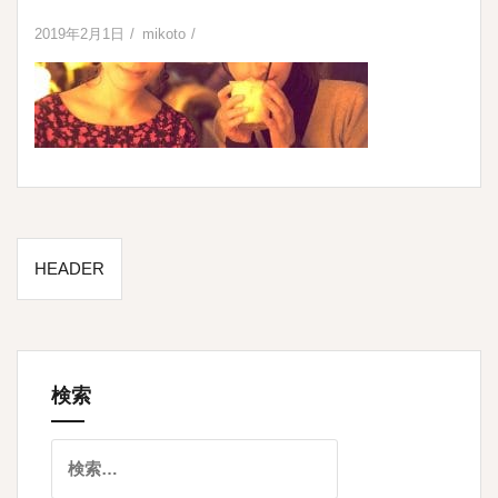
2019年2月1日
mikoto
投
HEADER
稿
ナ
ビ
ゲ
検索
ー
検
シ
索: