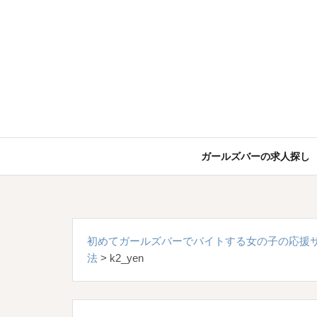
コ
ン
テ
ン
ツ
へ
ス
キ
ッ
ガールズバーの求人探し
プ
初めてガールズバーでバイトする女の子の応援
法
>
k2_yen