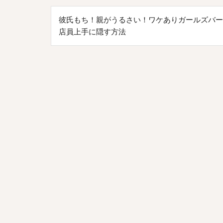
投
彼氏もち！親がうるさい！ワケありガールズバー
稿
店員上手に隠す方法
ナ
ビ
ゲ
ー
シ
ョ
ン