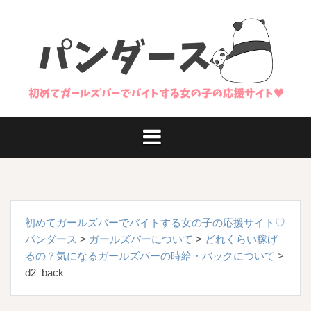
コ
ン
テ
ン
ツ
へ
ス
キ
ッ
プ
初めてガールズバーでバイトする女の子の応援サイト♡
パンダース
>
ガールズバーについて
>
どれくらい稼げ
るの？気になるガールズバーの時給・バックについて
>
d2_back