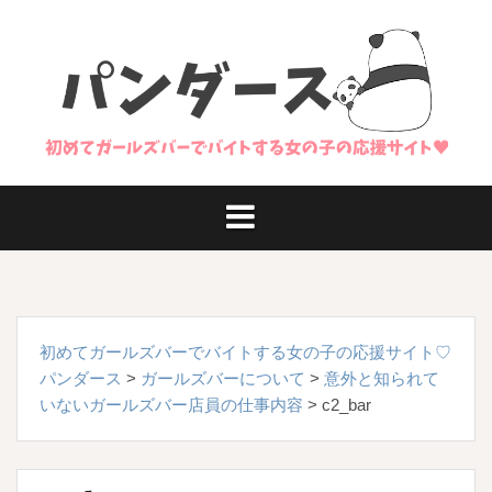
コ
ン
テ
ン
ツ
へ
ス
キ
ッ
プ
初めてガールズバーでバイトする女の子の応援サイト♡
パンダース
>
ガールズバーについて
>
意外と知られて
いないガールズバー店員の仕事内容
>
c2_bar