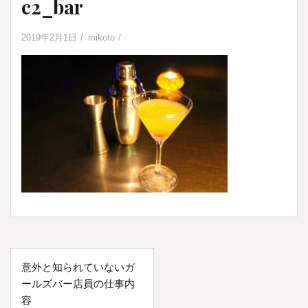
c2_bar
2019年2月1日
mikoto
投
意外と知られていないガ
稿
ールズバー店員の仕事内
ナ
容